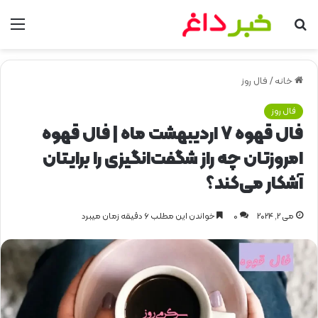
جستجو
من
برای
خانه
/
فال روز
فال روز
فال قهوه ۷ اردیبهشت ماه | فال قهوه
امروزتان چه راز شگفت‌انگیزی را برایتان
آشکار می‌کند؟
می 2, 2024
0
خواندن این مطلب 6 دقیقه زمان میبرد