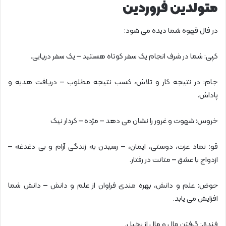
متولدین فروردین
در فال قهوه شما دیده می شود:
کپی: شما در شرف انجام یک سفر کوتاه هستید – یک سفر دریایی.
جام: در نتیجه کار و تلاش، کسب نتیجه مطلوب – دریافت هدیه و
پاداش.
خروس: شهوت و غرور را نشان می دهد – مژده – کردار نیک
قو: نماد عزت، دوستی، ایمان، – رسیدن به زندگی آرام و بی دغدغه –
ازدواج با عشق – متانت در رفتار.
حوض: علم و دانش، بهره مندی فراوان از علم و دانش – دانش شما
افزایش می یابد.
فندق: گرفتن مال و مال از بخیل.