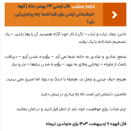
ادامه مطلب
فال ارمنی ۲۴ بهمن ماه | الهه
خوشبختی ارمنی برای فردا شما چه پیام زیبایی
دارد؟
ناخن: نماد ثبات و ثبات – اگر از کار خود آگاه هستید آن را رها نکنید – یک
تصمیم ناعادلانه یا یک ترفند
شمع: شادی و شادی به خانه شما می آید – برآورده شدن آرزو – دریافت
کمک از ماوراء – توانایی وفای به عهد – برآورده شدن نیازها – نذر و نیاز
هیزم: حرف چینی و عمل بد، همراه با جنگ و دعوا، اما ضرری نمی بینید.
ماشین: دلیلش این است که راه زیادی در پیش دارید.
چتر نجات: برای موفقیت خود باید از خطر فرار کنید و در امان بمانید.
فال قهوه 7 اردیبهشت 1403 برای متولدین تیرماه