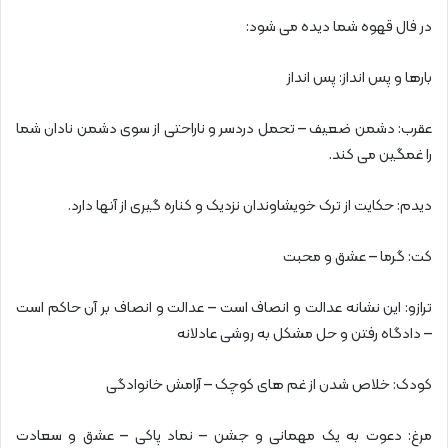
در فال قهوه شما دیده می شود:
بارها و پس انداز: پس انداز
عقرب: دشمن ضعیف – تحمل دردسر و ناراحتی از سوی دشمن نادان شما
را غمگین می کند.
دیدم: حکایت از ترک خویشاوندان نزدیک و کناره گیری از آنها دارد.
کت: گرما – عشق و محبت
ترازو: این نشانه عدالت و انصاف است – عدالت و انصاف بر آن حاکم است
– دادگاه رفتن و حل مشکل به روشی عادلانه
کودک: خلاص شدن از غم های کوچک – آرامش خانوادگی
مرغ: دعوت به یک مهمانی و جشن – نماد پاکی – عشق و سعادت