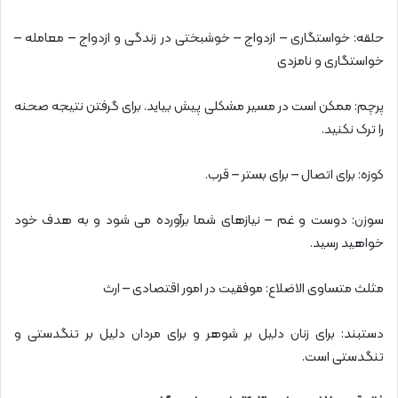
حلقه: خواستگاری – ازدواج – خوشبختی در زندگی و ازدواج – معامله –
خواستگاری و نامزدی
پرچم: ممکن است در مسیر مشکلی پیش بیاید. برای گرفتن نتیجه صحنه
را ترک نکنید.
کوزه: برای اتصال – برای بستر – قرب.
سوزن: دوست و غم – نیازهای شما برآورده می شود و به هدف خود
خواهید رسید.
مثلث متساوی الاضلاع: موفقیت در امور اقتصادی – ارث
دستبند: برای زنان دلیل بر شوهر و برای مردان دلیل بر تنگدستی و
تنگدستی است.