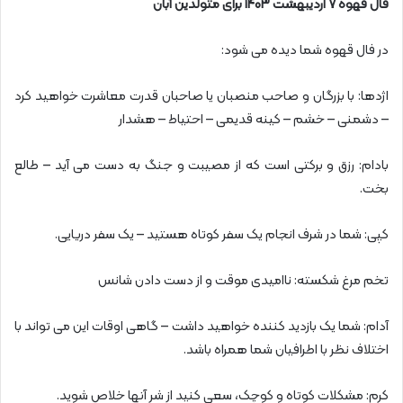
فال قهوه 7 اردیبهشت 1403 برای متولدین آبان
در فال قهوه شما دیده می شود:
اژدها: با بزرگان و صاحب منصبان یا صاحبان قدرت معاشرت خواهید کرد
– دشمنی – خشم – کینه قدیمی – احتیاط – هشدار
بادام: رزق و برکتی است که از مصیبت و جنگ به دست می آید – طالع
بخت.
کپی: شما در شرف انجام یک سفر کوتاه هستید – یک سفر دریایی.
تخم مرغ شکسته: ناامیدی موقت و از دست دادن شانس
آدام: شما یک بازدید کننده خواهید داشت – گاهی اوقات این می تواند با
اختلاف نظر با اطرافیان شما همراه باشد.
کرم: مشکلات کوتاه و کوچک، سعی کنید از شر آنها خلاص شوید.