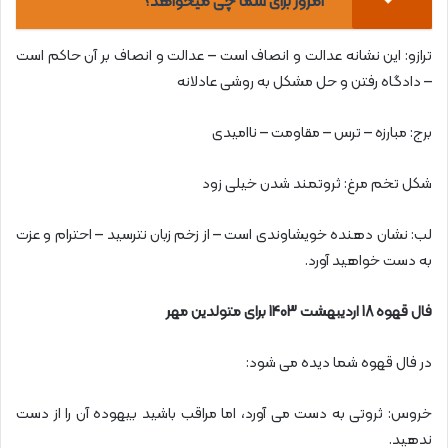
امروز برای شما چی میخواهد؟
ترازو: این نشانه عدالت و انصاف است – عدالت و انصاف بر آن حاکم است
– دادگاه رفتن و حل مشکل به روشی عادلانه
برج: مبارزه – ترس – مقاومت – ناامیدی
شکل تخم مرغ: ثروتمند شدن خیلی زود
لب: نشان دهنده خویشاوندی است – از زخم زبان نترسید – احترام و عزت
به دست خواهید آورد.
فال قهوه 18 اردیبهشت 1403 برای متولدین مهر
در فال قهوه شما دیده می شود:
خروس: ثروتی به دست می آورد، اما مراقب باشید بیهوده آن را از دست
ندهید.