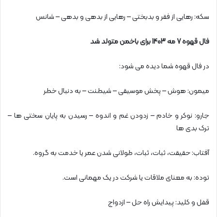
سکه: رهایی از فقر و بدبختی – رهایی از بدهی و بدهی – شانس
فال قهوه 7 مه 1403 برای باخمن متولد شد
در فال قهوه شما دیده می شود:
میمون: هوش – پخش موسیقی – شیطنت – به دنبال خطر
جارو: نوکر و خادم – زدودن غم و اندوه – رسیدن به پایان سختی ها –
ترک بدی ها
آفتاب: حقیقت، ثبات، ثبات، طولانی شدن عمر یا خدمت به گروه.
توده: به معنای ملاقات یا شرکت در یک مهمانی است.
قفل و کلید: پیدایش راه حل – ازدواج