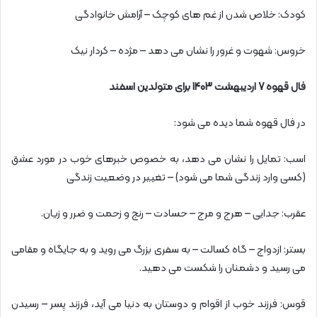
کودک: خلاص شدن از غم های کوچک – آرامش خانوادگی
خروس: شهوت و غرور را نشان می دهد – مژده – کردار نیک
فال قهوه 7 اردیبهشت 1403 برای متولدین اسفند
در فال قهوه شما دیده می شود:
اسب: تمایل را نشان می دهد، به خصوص خبرهای خوب در مورد عشق
(کسی وارد زندگی شما می شود) – تغییر در وضعیت زندگی
عقرب: جدایی – هرج و مرج – حسادت – رنج و زحمت و ضرر و زیان.
بستر: ازدواج – گاه کسالت – به سفری بزرگ می روید و به جایگاه و مقامی
می رسید و دشمنان را شکست می دهید.
قوس: فرزند خوب از اقوام و دوستان به دنیا می آید، فرزند پسر – رسیدن