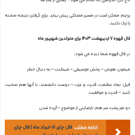
تاج گل: اندوهی که تمام می شود – رهایی از غم ها
پرچم: ممکن است در مسیر مشکلی پیش بیاید. برای گرفتن نتیجه صحنه
را ترک نکنید.
فال قهوه 7 اردیبهشت 1403 برای متولدین شهریور ماه
در فال قهوه شما دیده می شود:
میمون: هوش – پخش موسیقی – شیطنت – به دنبال خطر
فیل: نماد عظمت، قدرت و عزت – دوست دانشمند، با آنها هم صحبت
کنید – قدرت و موفقیت
دو نفر پشت سر هم: نارضایتی از موضوع – آزرده شدن
ادامه مطلب
فال چای ۱۸ خرداد ماه | فال چای