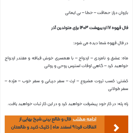
بازوان دراز: حماقت – خطا – بی ایمانی
فال قهوه 17 اردیبهشت 1403 برای متولدین آذر
در فال قهوه شما دیده می شود:
ماه: عشق و نامزدی – ازدواج – با همسری خوش قیافه و مقتدر ازدواج
خواهید کرد – گاهی اوقات استرس روحی و روانی
کشتی: کسب ثروت مشروع – ارث – سفر دریایی و سفر خوب – مژده –
سفر طولانی
راه پله: در کار خود پیشرفت خواهید کرد و در این کار ثبات خواهید یافت.
ادامه مطلب
فال و طالع بینی شیخ بهایی از
اتفاقات فردا 9 اسفند ماه | کلیک کنید و طالعتان