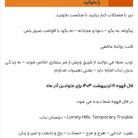
را بخوانید
تبر: با مشکلات کنار بیایید تا شکست نخورید.
زنگوله: نه بگو – دعوا و مجادله – نه بگو، با اقوامت صبور باش.
قلب: روابط عاطفی
توپ: شما می توانید از طریق ورزش از شر بیماری خلاص شوید – به زندگی
بدون ثبات اشاره دارد – یعنی تغییرات مداوم.
فال قهوه 17 اردیبهشت 1403 برای متولدین آذر ماه
در فال قهوه شما دیده می شود:
Lonely Hills: Temporary Trouble – دوستان نباب
عقرب: جدایی – هرج و مرج – حسادت – رنج و زحمت و ضرر و زیان.